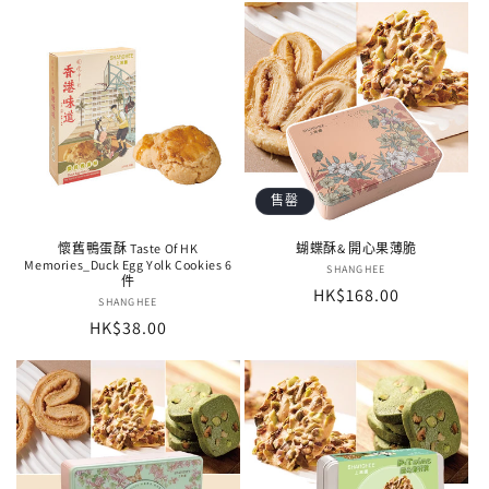
售罄
懷舊鴨蛋酥 Taste Of HK
蝴蝶酥& 開心果薄脆
Memories_Duck Egg Yolk Cookies 6
廠
SHANGHEE
件
定
HK$168.00
商：
廠
SHANGHEE
價
定
HK$38.00
商：
價