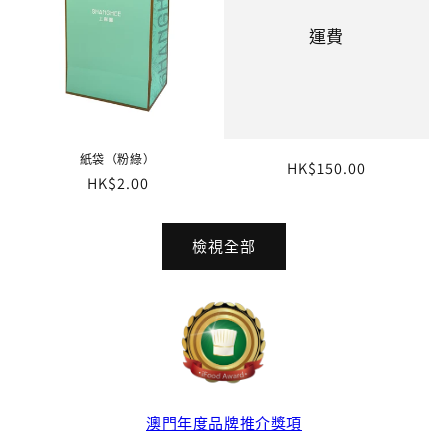
運費
紙袋（粉綠）
定
HK$150.00
定
HK$2.00
價
價
檢視全部
澳門年度品牌推介獎項