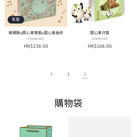
售罄
蝴蝶酥&開心果薄脆&開心果曲奇
開心果孖寳
廠
SHANGHEE
廠
SHANGHEE
定
HK$238.00
定
HK$168.00
商：
商：
價
價
1
2
購物袋