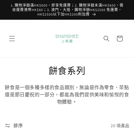
跳至內
1. 購物淨額滿HK$600，即享免運費；2. 購物淨額未滿HK$600，需
容
收運費港幣HK$80；3. 澳門，大陸，購物淨額HK$2500 免運費，
HK$2500以下加HK$200附加費
購
物
車
商
餅食系列
品
餅食是一個多種多樣的食品類別，無論是作為零食、茶點
系
還是節日慶祝的一部分，都能為我們提供美味和愉悅的食
物體驗。
列
:
排序
20 項產品