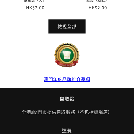
購物袋（大）
紙袋（粉紅）
定
HK$2.00
定
HK$2.00
價
價
檢視全部
澳門年度品牌推介獎項
自取點
全港8間門市提供自取服務（不包括機場店）
運費