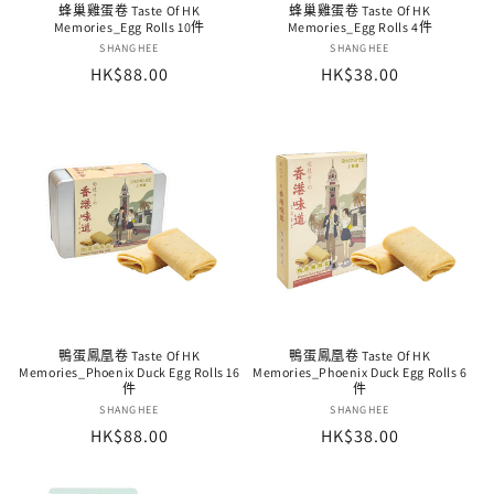
蜂巢雞蛋卷 Taste Of HK
蜂巢雞蛋卷 Taste Of HK
Memories_Egg Rolls 10件
Memories_Egg Rolls 4件
廠
SHANGHEE
廠
SHANGHEE
定
HK$88.00
定
HK$38.00
商：
商：
價
價
鴨蛋鳳凰卷 Taste Of HK
鴨蛋鳳凰卷 Taste Of HK
Memories_Phoenix Duck Egg Rolls 16
Memories_Phoenix Duck Egg Rolls 6
件
件
廠
SHANGHEE
廠
SHANGHEE
定
HK$88.00
定
HK$38.00
商：
商：
價
價