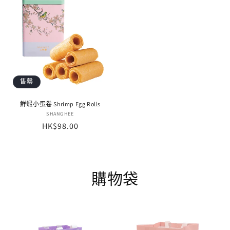
售罄
鮮蝦小蛋卷 Shrimp Egg Rolls
廠
SHANGHEE
定
HK$98.00
商：
價
購物袋