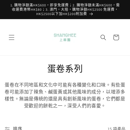
跳至內
1. 購物淨額滿HK$600，即享免運費；2. 購物淨額未滿HK$600，需
容
收運費港幣HK$80；3. 澳門，大陸，購物淨額HK$2500 免運費，
HK$2500以下加HK$200附加費
購
物
車
商
蛋卷系列
品
蛋卷在不同地區和文化中可能有各種變化和口味。有些蛋
系
卷可能添加了辣魚、鹹蛋黃或其他風味的成分，以增添多
樣性。無論是傳統的還是具有創新風味的蛋卷，它們都是
列
受歡迎的餅乾之一，深受人們的喜愛。
:
排序
15 項產品