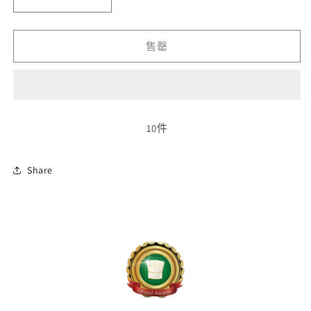
玫
玫
瑰
瑰
味
味
售罄
小
小
杏
杏
餅
餅
Rose
Rose
Almond
Almond
10件
Cookies
Cookies
數
數
Share
量
量
減
增
少
加