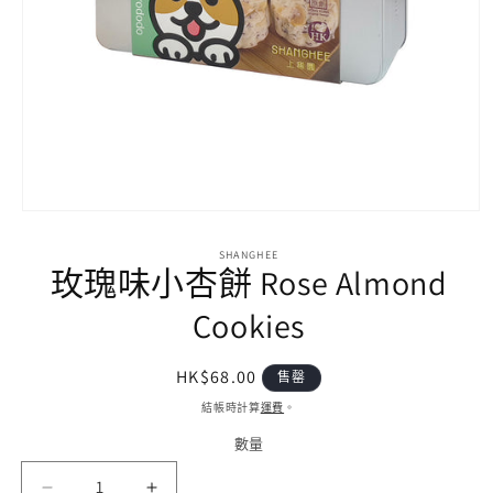
在
互
SHANGHEE
動
玫瑰味小杏餅 Rose Almond
視
窗
Cookies
中
開
啟
定
HK$68.00
售罄
多
價
媒
結帳時計算
運費
。
體
數量
數
檔
案
量
1